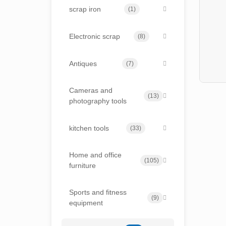
scrap iron
(1)
Electronic scrap
(8)
Antiques
(7)
Cameras and
(13)
photography tools
kitchen tools
(33)
Home and office
(105)
furniture
Sports and fitness
(9)
equipment