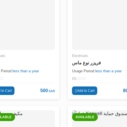
cals
Electricals
فريزر نوع ماس
Period:
less than a year
Usage Period:
less than a year
(0)
500
8
 to Cart
Add to Cart
SAR
ILABLE
AVAILABLE