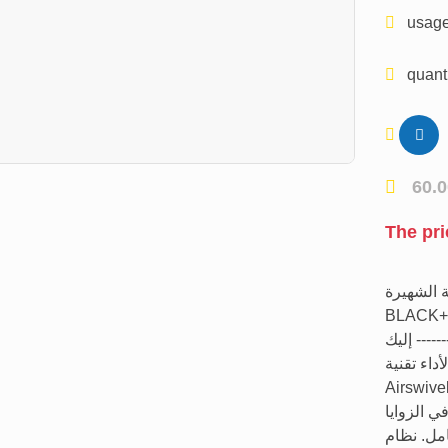
usage
quanti
60.
The pri
ة الشهيرة
BLACK+DECKER، مي لسلسلة
---- ​إليك
قنية والأداء ​تقنية
Airswivel: أس تنظيف مرن للغاية يسمح بالدوران
وفي الزوايا
مل. ​نظام