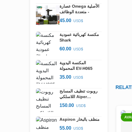
عصارة Omega الأصلية
- متعددة الوظائف
45.00
USD$
مكنسة كهربائية عمودية
Shark
60.00
USD$
المكنسة اليدوية
المحمولة EV-H065
35.00
USD$
RELAT
روبوت تنظيف المسابح
اللاسلكي Aiper
Seagull SE
150.00
USD$
AVA
Aspiron منظف بالبخار
55.00
USD$