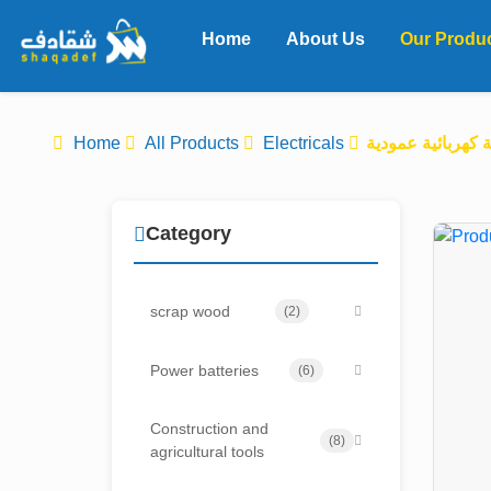
Home
About Us
Our Produ
Home
All Products
Electricals
Category
scrap wood
(2)
Power batteries
(6)
Construction and
(8)
agricultural tools