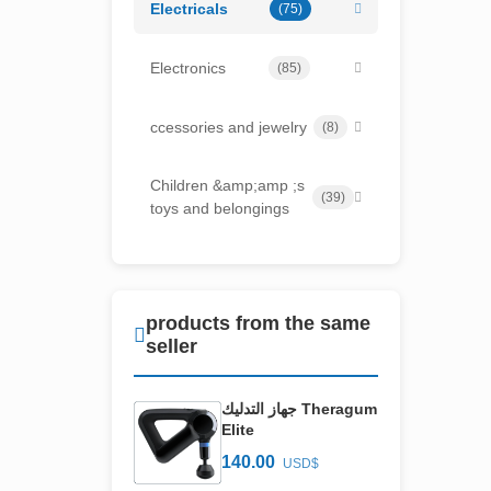
Electricals
(75)
Electronics
(85)
ccessories and jewelry
(8)
Children &amp;amp ;s
(39)
toys and belongings
products from the same
seller
جهاز التدليك Theragum
Elite
140.00
USD$