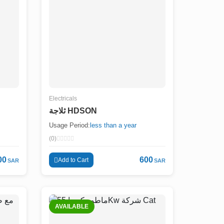
Electricals
ثلاجة HDSON
Usage Period:
less than a year
(0)
00
600
Add to Cart
SAR
SAR
AVAILABLE