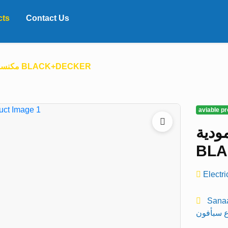
cts
Contact Us
مكنسة كهربائية عمودية BLACK+DECKER
aviable p
ودية
BL
Electri
Sana
ع سبأفون