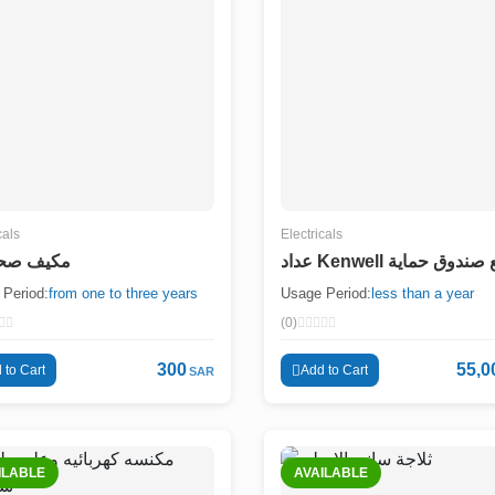
cals
Electricals
عداد Kenwell ندوق حماية
مكيف صح
Period:
from one to three years
Usage Period:
less than a year
(0)
300
55,0
 to Cart
Add to Cart
SAR
ILABLE
AVAILABLE