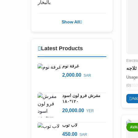
Show All
Latest Products
Electri
غرفة نوم
ثلاجه
2,000.00
SAR
Usage 
(0)
مفرش فرو لون اسود
Add
١٢٠*١٨٠
20,000.00
YER
لاب توب
AVA
450.00
SAR