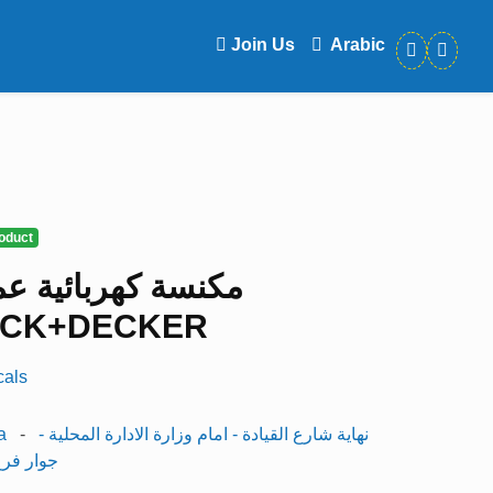
Join Us
Arabic
roduct
مكنسة كهربائية عم
ACK+DECKER
cals
a
-
نهاية شارع القيادة - امام وزارة الادارة المحلية -
جوار فر