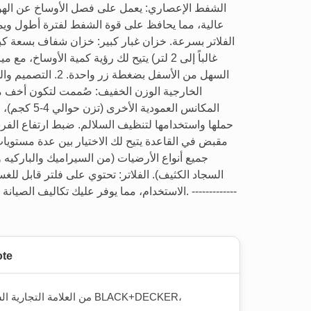
الشفط الإعصاري: يعمل على فصل الأوساخ عن الهوا
عالية، مما يحافظ على قوة الشفط لفترة أطول ويمن
الفلاتر بسرعة. ​خزان غبار كبير: خزان شفاف بسعة كب
غالباً إلى 2 لتر) يتيح لك رؤية كمية الأوساخ، مع 
السهل من الأسفل بضغطة زر واحدة.
الخارجية ​الوزن الخفيف: صُممت لتكون أخف
المكانس العمودية الأخرى 
حملها واستخدامها لتنظيف السلالم. ​ضبط ارتفاع الفر
مقبض في القاعدة يتيح لك الاختيار بين عدة مستويا
جميع أنواع الأرضيات (من السيراميك والباركيه و
السجاد الكثيف). ​الفلاتر: تحتوي على فلتر قابل للغ
الاستخدام، مما يوفر عليك تكاليف الصيا. -------------
ote
من العلامة التجارية الشهيرة BLACK+DECKER،