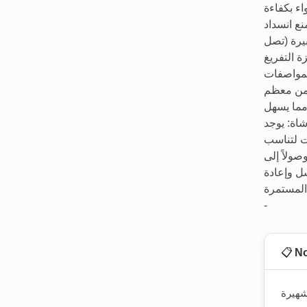
ء بكفاءة
ع انسداد
يرة (تصل
ميزة التفريغ
 ​2. التصميم والمواصفات
 من معظم
(تزن حوالي 4-5 كجم)، مما يسهل
شاة: يوجد
ت لتناسب
صولاً إلى
سل وإعادة
نة المستمرة
-
N